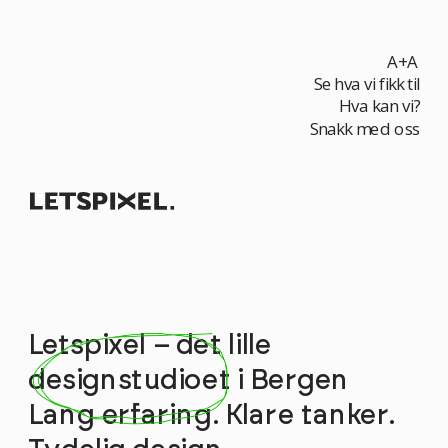
A+A
Se hva vi fikk til
Hva kan vi?
Snakk med oss
Letspixel – det lille 
designstudioet i Bergen
Lang erfaring. Klare tanker. 