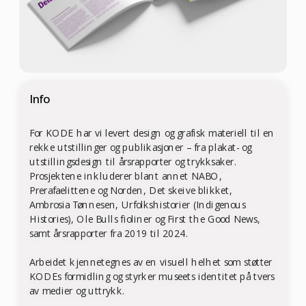
Info
For KODE har vi levert de
sign og grafisk materiell til en 
rekke utstillinger og publikasjoner – fra plakat- og 
utstillingsdesign til årsrapporter og trykksaker.
Prosjektene inkluderer blant annet NABO, 
Prerafaelittene og Norden, Det skeive blikket, 
Ambrosia Tønnesen, Urfolkshistorier (Indigenous 
Histories), Ole Bulls fioliner og First the Good News, 
samt årsrapporter fra 2019 til 2024.
Arbeidet kjennetegnes av en visuell helhet som støtter 
KODEs formidling og styrker museets identitet på tvers 
av medier og uttrykk.